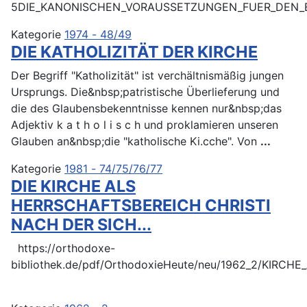
5DIE_KANONISCHEN_VORAUSSETZUNGEN_FUER_DEN_E
Kategorie
1974 - 48/49
DIE KATHOLIZITÄT DER KIRCHE
Der Begriff "Katholizität" ist verchältnismäßig jungen
Ursprungs. Die&nbsp;patristische Überlieferung und
die des Glaubensbekenntnisse kennen nur&nbsp;das
Adjektiv k a t h o l i s c h und proklamieren unseren
Glauben an&nbsp;die "katholische Ki.cche". Von
...
Kategorie
1981 - 74/75/76/77
DIE KIRCHE ALS
HERRSCHAFTSBEREICH CHRISTI
NACH DER SICH...
https://orthodoxe-
bibliothek.de/pdf/OrthodoxieHeute/neu/1962_2/KIRC