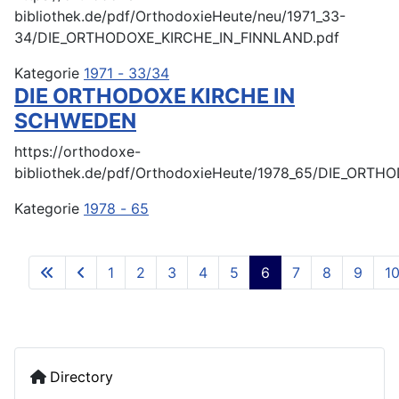
bibliothek.de/pdf/OrthodoxieHeute/neu/1971_33-
34/DIE_ORTHODOXE_KIRCHE_IN_FINNLAND.pdf
Kategorie
1971 - 33/34
DIE ORTHODOXE KIRCHE IN
SCHWEDEN
https://orthodoxe-
bibliothek.de/pdf/OrthodoxieHeute/1978_65/DIE_OR
Kategorie
1978 - 65
1
2
3
4
5
6
7
8
9
1
Directory