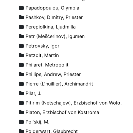
Papadopoulou, Olympia
Pashkov, Dimitry, Priester
Perepiolkina, Ljudmilla
Petr (Meščerinov), Igumen
Petrovsky, Igor
Petzolt, Martin
Philaret, Metropolit
Phillips, Andrew, Priester
Pierre (L'huillier), Archimandrit
Pilar, J.
Pitirim (Netschajew), Erzbischof von Wolokolamsk und Jurjew
Platon, Erzbischof von Kostroma
Pol'skij, M.
Polderwart, Glaubrecht