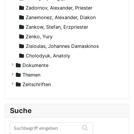
Zadornov, Alexander, Priester
Zanemonez, Alexander, Diakon
Zankow, Stefan, Erzpriester
Zenko, Yury
Zisioulas, Johannes Damaskinos
Сholodyuk, Anatoly
Dokumente
Russische Orthodoxe Kirche
Themen
Russische Orthodoxe Kirche im Ausland
Agiographie (Viten)
Zeitschriften
Anthropologie
Der Bote
Autokephale und autonome Kirchen
Der Frohbote
Suche
Beziehung und Ehe
DOM
Bibelwissenschaft
Orthodoxe Stimmen
Biographien
Orthodoxes Franken