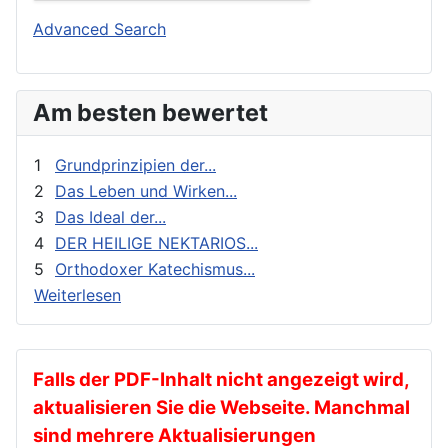
Buchbesprechungen und Nachrichten
Orthodoxie Heute
Advanced Search
Erziehung und Bildung
Orthodoxie in der Gegenwart
Exegese
Stimme der Orthodoxie
Am besten bewertet
Feste
Für Neophyten
1
Grundprinzipien der...
Geistliches Leben
2
Das Leben und Wirken...
3
Das Ideal der...
Geschichte
4
DER HEILIGE NEKTARIOS...
gnadenhafte Erscheinungen
5
Orthodoxer Katechismus...
Heilige
Weiterlesen
Heilige Väter
Ikonen
Kalender
Falls der PDF-Inhalt nicht angezeigt wird,
aktualisieren Sie die Webseite. Manchmal
Katechese
sind mehrere Aktualisierungen
Kinder und Jugendarbeit