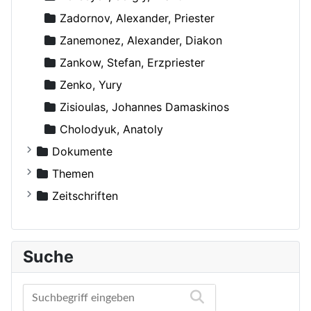
Zadornov, Alexander, Priester
Zanemonez, Alexander, Diakon
Zankow, Stefan, Erzpriester
Zenko, Yury
Zisioulas, Johannes Damaskinos
Сholodyuk, Anatoly
Dokumente
Russische Orthodoxe Kirche
Themen
Russische Orthodoxe Kirche im Ausland
Agiographie (Viten)
Zeitschriften
Anthropologie
Der Bote
Autokephale und autonome Kirchen
Der Frohbote
Suche
Beziehung und Ehe
DOM
Bibelwissenschaft
Orthodoxe Stimmen
Biographien
Orthodoxes Franken