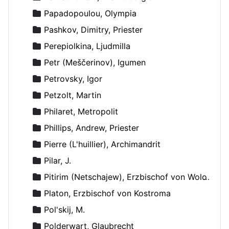
Papadopoulou, Olympia
Pashkov, Dimitry, Priester
Perepiolkina, Ljudmilla
Petr (Meščerinov), Igumen
Petrovsky, Igor
Petzolt, Martin
Philaret, Metropolit
Phillips, Andrew, Priester
Pierre (L'huillier), Archimandrit
Pilar, J.
Pitirim (Netschajew), Erzbischof von Wolokolamsk und Jurjew
Platon, Erzbischof von Kostroma
Pol'skij, M.
Polderwart, Glaubrecht