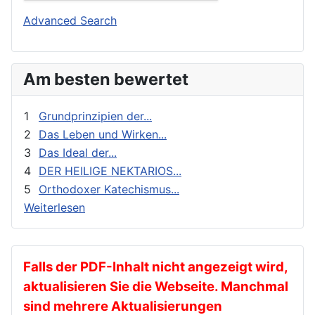
Buchbesprechungen und Nachrichten
Orthodoxie Heute
Advanced Search
Erziehung und Bildung
Orthodoxie in der Gegenwart
Exegese
Stimme der Orthodoxie
Am besten bewertet
Feste
Für Neophyten
1
Grundprinzipien der...
Geistliches Leben
2
Das Leben und Wirken...
3
Das Ideal der...
Geschichte
4
DER HEILIGE NEKTARIOS...
gnadenhafte Erscheinungen
5
Orthodoxer Katechismus...
Heilige
Weiterlesen
Heilige Väter
Ikonen
Kalender
Falls der PDF-Inhalt nicht angezeigt wird,
aktualisieren Sie die Webseite. Manchmal
Katechese
sind mehrere Aktualisierungen
Kinder und Jugendarbeit