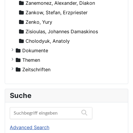
Zanemonez, Alexander, Diakon
Zankow, Stefan, Erzpriester
Zenko, Yury
Zisioulas, Johannes Damaskinos
Сholodyuk, Anatoly
Dokumente
Russische Orthodoxe Kirche
Themen
Russische Orthodoxe Kirche im Ausland
Agiographie (Viten)
Zeitschriften
Anthropologie
Der Bote
Autokephale und autonome Kirchen
Der Frohbote
Suche
Beziehung und Ehe
DOM
Bibelwissenschaft
Orthodoxe Stimmen
Biographien
Orthodoxes Franken
Buchbesprechungen und Nachrichten
Orthodoxie Heute
Advanced Search