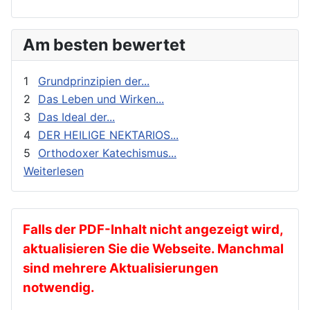
Erziehung und Bildung
Orthodoxie in der Gegenwart
Exegese
Stimme der Orthodoxie
Am besten bewertet
Feste
Für Neophyten
1
Grundprinzipien der...
Geistliches Leben
2
Das Leben und Wirken...
3
Das Ideal der...
Geschichte
4
DER HEILIGE NEKTARIOS...
gnadenhafte Erscheinungen
5
Orthodoxer Katechismus...
Heilige
Weiterlesen
Heilige Väter
Ikonen
Kalender
Falls der PDF-Inhalt nicht angezeigt wird,
aktualisieren Sie die Webseite. Manchmal
Katechese
sind mehrere Aktualisierungen
Kinder und Jugendarbeit
notwendig.
Kirche in der Diaspora