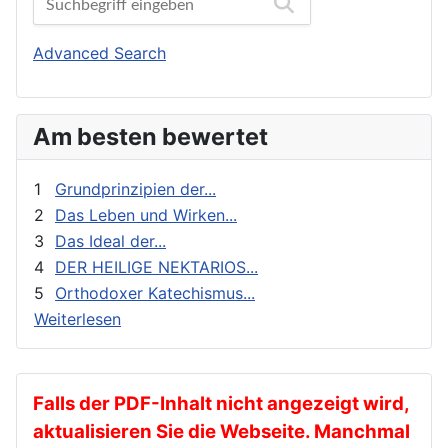
Biographien
Orthodoxes Franken
Buchbesprechungen und Nachrichten
Orthodoxie Heute
Advanced Search
Erziehung und Bildung
Orthodoxie in der Gegenwart
Exegese
Stimme der Orthodoxie
Am besten bewertet
Feste
Für Neophyten
1
Grundprinzipien der...
Geistliches Leben
2
Das Leben und Wirken...
3
Das Ideal der...
Geschichte
4
DER HEILIGE NEKTARIOS...
gnadenhafte Erscheinungen
5
Orthodoxer Katechismus...
Heilige
Weiterlesen
Heilige Väter
Ikonen
Kalender
Falls der PDF-Inhalt nicht angezeigt wird,
aktualisieren Sie die Webseite. Manchmal
Katechese