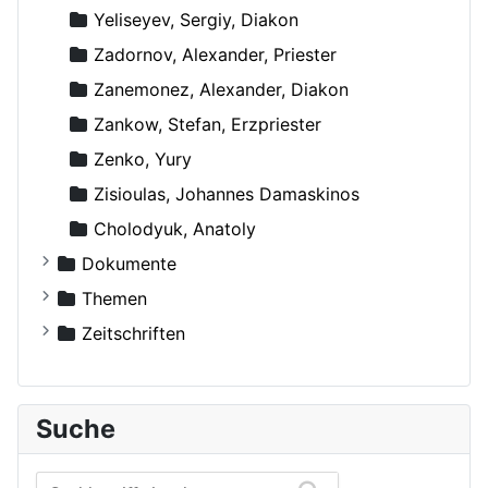
Yeliseyev, Sergiy, Diakon
Zadornov, Alexander, Priester
Zanemonez, Alexander, Diakon
Zankow, Stefan, Erzpriester
Zenko, Yury
Zisioulas, Johannes Damaskinos
Сholodyuk, Anatoly
Dokumente
Russische Orthodoxe Kirche
Themen
Russische Orthodoxe Kirche im Ausland
Agiographie (Viten)
Zeitschriften
Anthropologie
Der Bote
Autokephale und autonome Kirchen
Der Frohbote
Suche
Beziehung und Ehe
DOM
Bibelwissenschaft
Orthodoxe Stimmen