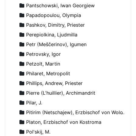
Pantschowski, Iwan Georgiew
Papadopoulou, Olympia
Pashkov, Dimitry, Priester
Perepiolkina, Ljudmilla
Petr (Meščerinov), Igumen
Petrovsky, Igor
Petzolt, Martin
Philaret, Metropolit
Phillips, Andrew, Priester
Pierre (L'huillier), Archimandrit
Pilar, J.
Pitirim (Netschajew), Erzbischof von Wolokolamsk und Jurjew
Platon, Erzbischof von Kostroma
Pol'skij, M.