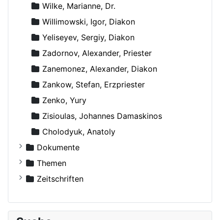
Wilke, Marianne, Dr.
Willimowski, Igor, Diakon
Yeliseyev, Sergiy, Diakon
Zadornov, Alexander, Priester
Zanemonez, Alexander, Diakon
Zankow, Stefan, Erzpriester
Zenko, Yury
Zisioulas, Johannes Damaskinos
Сholodyuk, Anatoly
Dokumente
Russische Orthodoxe Kirche
Themen
Russische Orthodoxe Kirche im Ausland
Agiographie (Viten)
Zeitschriften
Anthropologie
Der Bote
Autokephale und autonome Kirchen
Der Frohbote