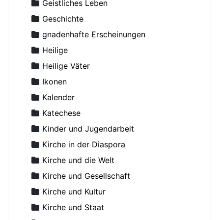
Amfilohije (Radovic), Metropolit
Geistliches Leben
Amvrosij (Pogodin), Archimandrit
Geschichte
Anastasius, Metropolit
gnadenhafte Erscheinungen
Andreas von Kreta, Heiliger
Heilige
Angelina, Nonne
Heilige Väter
Anghelescu, D.
Ikonen
Anikin, Constantin, Priester
Kalender
Anthony (Antonij), Metropolit von Sourozh
Katechese
Anthony (Bloom), Metropolit
Kinder und Jugendarbeit
Antonij (Chrapovickij), Metropolit
Kirche in der Diaspora
Antonij, Metropolit
Kirche und die Welt
Antonius der Große
Kirche und Gesellschaft
Antonow, Konstantin, Dr.
Kirche und Kultur
Aranicki, Miloje S.
Kirche und Staat