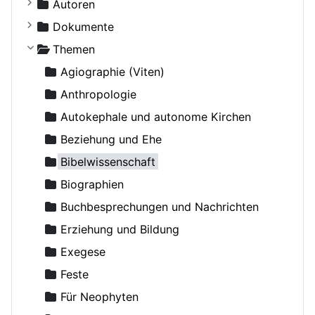
Autoren
Kostiuczuk, Jakub, Bischof von Białystok und Gd
Dokumente
Ohne Autor
Russische Orthodoxe Kirche
Themen
Adamenko, Natalya
Russische Orthodoxe Kirche im Ausland
Agiographie (Viten)
Adrian (Pashin), Hegumen
Anthropologie
Agapit (Belowidow), Schemaarchimandrit
Autokephale und autonome Kirchen
Agapit, Bischof von Stuttgart
Beziehung und Ehe
Aksjutschitz, Viktor
Bibelwissenschaft
Alexander Schmorell, Märtyrer, Heiliger
Biographien
Alexander, Erzbischof von Berlin und Deutschland
Buchbesprechungen und Nachrichten
Alexij II (Ridiger), Patriarch von Moskau
Erziehung und Bildung
Alexis (van der Mensbrugge), Erzbischof
Exegese
Alexis (von Meudon), Bischof
Feste
Altmann, Rüdiger
Für Neophyten