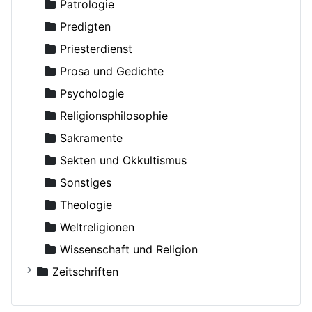
Basilius der Große, Erleuchter
Patrologie
Bazarov, I.I., Erzpriester
Predigten
Becker-Comes, Johannes
Priesterdienst
Beglov, Alexej
Prosa und Gedichte
Behr־Sigel, Elisabeth
Psychologie
Benedict (Ghius), Archimandrit
Religionsphilosophie
Benevich, Grigory
Sakramente
Benigsen, Georg, Vater
Sekten und Okkultismus
Berkhin, Vladimir
Sonstiges
Biedermann, Hermenogild
Theologie
Bischofssynode der russisch-orthodoxen Kirche
Weltreligionen
Bobrinskoy, Boris, Erzpriester
Wissenschaft und Religion
Bolotov, Sergej
Zeitschriften
Bondach, Albert
Der Bote