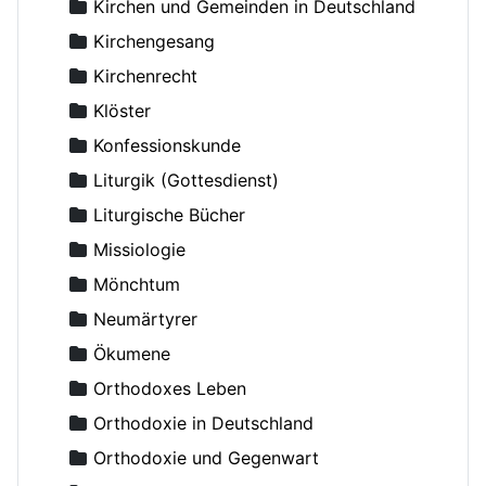
Arseni (Shadanowskij), Bischof
Kirchen und Gemeinden in Deutschland
Arseniew, Nikolaus
Kirchengesang
Artemoff, Nikolai, Erzpriester
Kirchenrecht
Aslanoff, Catherine
Klöster
Asmussen, Hans, Dr.
Konfessionskunde
Augustinos, Bischof von Elaia
Liturgik (Gottesdienst)
Avdejev, Dmitry
Liturgische Bücher
Averky, Erzbischof
Missiologie
Axyonov, Igor, Erzpriester
Mönchtum
Backhaus, Ambrosius, Erzpriester
Neumärtyrer
Bakker Michael, Diakon
Ökumene
Balakhnin, Andrey, Diakon
Orthodoxes Leben
Bashkirov, Vladimir, Erzpriester
Orthodoxie in Deutschland
Basilios (Grolimund), Archimandrit
Orthodoxie und Gegenwart