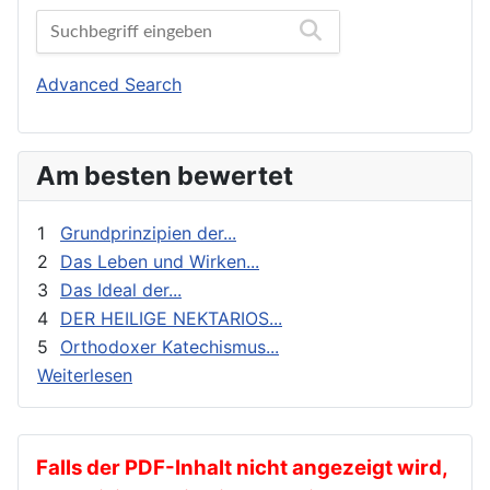
Bibelwissenschaft
Orthodoxe Stimmen
Biographien
Orthodoxes Franken
Buchbesprechungen und Nachrichten
Orthodoxie Heute
Advanced Search
Erziehung und Bildung
Orthodoxie in der Gegenwart
Exegese
Stimme der Orthodoxie
Am besten bewertet
Feste
Für Neophyten
1
Grundprinzipien der...
Geistliches Leben
2
Das Leben und Wirken...
3
Das Ideal der...
Geschichte
4
DER HEILIGE NEKTARIOS...
gnadenhafte Erscheinungen
5
Orthodoxer Katechismus...
Heilige
Weiterlesen
Heilige Väter
Ikonen
Kalender
Falls der PDF-Inhalt nicht angezeigt wird,