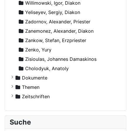
Willimowski, Igor, Diakon
Yeliseyev, Sergiy, Diakon
Zadornov, Alexander, Priester
Zanemonez, Alexander, Diakon
Zankow, Stefan, Erzpriester
Zenko, Yury
Zisioulas, Johannes Damaskinos
Сholodyuk, Anatoly
Dokumente
Russische Orthodoxe Kirche
Themen
Russische Orthodoxe Kirche im Ausland
Agiographie (Viten)
Zeitschriften
Anthropologie
Der Bote
Autokephale und autonome Kirchen
Der Frohbote
Suche
Beziehung und Ehe
DOM