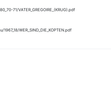
/1980_70-71/VATER_GREGOIRE_(KRUG).pdf
neu/1967_18/WER_SIND_DIE_KOPTEN.pdf
ańsk