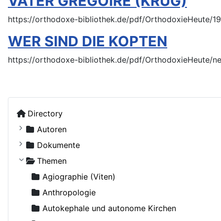
VATER GREGOIRE (KRUG)
https://orthodoxe-bibliothek.de/pdf/OrthodoxieHeute
WER SIND DIE KOPTEN
https://orthodoxe-bibliothek.de/pdf/OrthodoxieHeute/
Directory
Autoren
Kostiuczuk, Jakub, Bischof von Białystok und Gd
Dokumente
Ohne Autor
Russische Orthodoxe Kirche
Themen
Adamenko, Natalya
Russische Orthodoxe Kirche im Ausland
Agiographie (Viten)
Adrian (Pashin), Hegumen
Anthropologie
Agapit (Belowidow), Schemaarchimandrit
Autokephale und autonome Kirchen