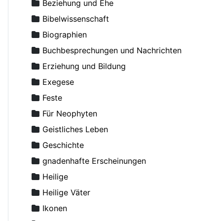
Agapit, Bischof von Stuttgart
Beziehung und Ehe
Aksjutschitz, Viktor
Bibelwissenschaft
Alexander Schmorell, Märtyrer, Heiliger
Biographien
Alexander, Erzbischof von Berlin und Deutschland
Buchbesprechungen und Nachrichten
Alexij II (Ridiger), Patriarch von Moskau
Erziehung und Bildung
Alexis (van der Mensbrugge), Erzbischof
Exegese
Alexis (von Meudon), Bischof
Feste
Altmann, Rüdiger
Für Neophyten
Amfilohije (Radovic), Metropolit
Geistliches Leben
Amvrosij (Pogodin), Archimandrit
Geschichte
Anastasius, Metropolit
gnadenhafte Erscheinungen
Andreas von Kreta, Heiliger
Heilige
Angelina, Nonne
Heilige Väter
Anghelescu, D.
Ikonen