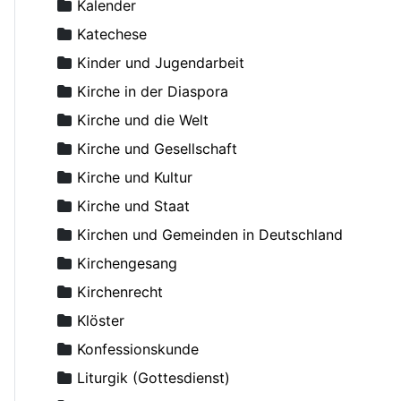
Anikin, Constantin, Priester
Kalender
Anthony (Antonij), Metropolit von Sourozh
Katechese
Anthony (Bloom), Metropolit
Kinder und Jugendarbeit
Antonij (Chrapovickij), Metropolit
Kirche in der Diaspora
Antonij, Metropolit
Kirche und die Welt
Antonius der Große
Kirche und Gesellschaft
Antonow, Konstantin, Dr.
Kirche und Kultur
Aranicki, Miloje S.
Kirche und Staat
Arseni (Shadanowskij), Bischof
Kirchen und Gemeinden in Deutschland
Arseniew, Nikolaus
Kirchengesang
Artemoff, Nikolai, Erzpriester
Kirchenrecht
Aslanoff, Catherine
Klöster
Asmussen, Hans, Dr.
Konfessionskunde
Augustinos, Bischof von Elaia
Liturgik (Gottesdienst)