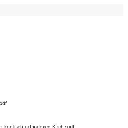
pdf
r_koptisch_orthodoxen_Kirche.pdf