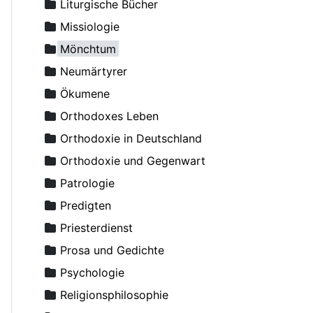
Avdejev, Dmitry
Liturgische Bücher
Averky, Erzbischof
Missiologie
Axyonov, Igor, Erzpriester
Mönchtum
Backhaus, Ambrosius, Erzpriester
Neumärtyrer
Bakker Michael, Diakon
Ökumene
Balakhnin, Andrey, Diakon
Orthodoxes Leben
Bashkirov, Vladimir, Erzpriester
Orthodoxie in Deutschland
Basilios (Grolimund), Archimandrit
Orthodoxie und Gegenwart
Basilius der Große, Erleuchter
Patrologie
Bazarov, I.I., Erzpriester
Predigten
Becker-Comes, Johannes
Priesterdienst
Beglov, Alexej
Prosa und Gedichte
Behr־Sigel, Elisabeth
Psychologie
Benedict (Ghius), Archimandrit
Religionsphilosophie