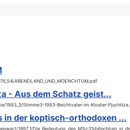
M
te/1976_54/ABENDLAND_UND_MOENCHTUM.pdf
za - Aus dem Schatz geist...
ie/1993_3/Stimme3-1993-Beichtvater-im-Kloster-Pjuchtiza.
in der koptisch-orthodoxen ...
Gegenwart/1997_1/Die_Bedeutung_des_M%c3%b6nchtum_in_de