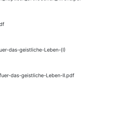
df
r-das-geistliche-Leben-(I)
er-das-geistliche-Leben-II.pdf