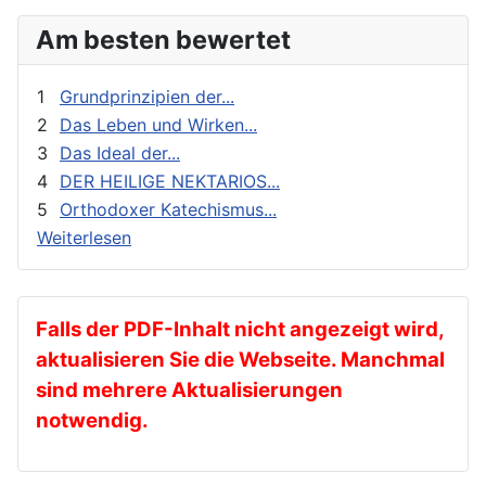
Exegese
Stimme der Orthodoxie
Am besten bewertet
Feste
Für Neophyten
1
Grundprinzipien der...
Geistliches Leben
2
Das Leben und Wirken...
3
Das Ideal der...
Geschichte
4
DER HEILIGE NEKTARIOS...
gnadenhafte Erscheinungen
5
Orthodoxer Katechismus...
Heilige
Weiterlesen
Heilige Väter
Ikonen
Kalender
Falls der PDF-Inhalt nicht angezeigt wird,
aktualisieren Sie die Webseite. Manchmal
Katechese
sind mehrere Aktualisierungen
Kinder und Jugendarbeit
notwendig.
Kirche in der Diaspora
Kirche und die Welt