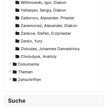
Willimowski, Igor, Diakon
Yeliseyev, Sergiy, Diakon
Zadornov, Alexander, Priester
Zanemonez, Alexander, Diakon
Zankow, Stefan, Erzpriester
Zenko, Yury
Zisioulas, Johannes Damaskinos
Сholodyuk, Anatoly
Dokumente
Russische Orthodoxe Kirche
Themen
Russische Orthodoxe Kirche im Ausland
Agiographie (Viten)
Zeitschriften
Anthropologie
Der Bote
Autokephale und autonome Kirchen
Der Frohbote
Suche
Beziehung und Ehe
DOM