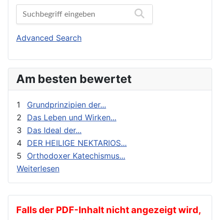
Bibelwissenschaft
Orthodoxe Stimmen
Biographien
Orthodoxes Franken
Buchbesprechungen und Nachrichten
Orthodoxie Heute
Advanced Search
Erziehung und Bildung
Orthodoxie in der Gegenwart
Exegese
Stimme der Orthodoxie
Am besten bewertet
Feste
Für Neophyten
1
Grundprinzipien der...
Geistliches Leben
2
Das Leben und Wirken...
3
Das Ideal der...
Geschichte
4
DER HEILIGE NEKTARIOS...
gnadenhafte Erscheinungen
5
Orthodoxer Katechismus...
Heilige
Weiterlesen
Heilige Väter
Ikonen
Kalender
Falls der PDF-Inhalt nicht angezeigt wird,