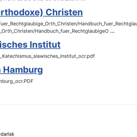
orthodoxe) Christen
uer_Rechtglaubige_Orth_Christen/Handbuch_fuer_Rechtglaub
e_Orth_Christen/Handbuch_fuer_RechtglaubigeO
...
sches Institut
_Katechismus_slawisches_Institut_ocr.pdf
in Hamburg
amburg_ocr.PDF
Gdańsk