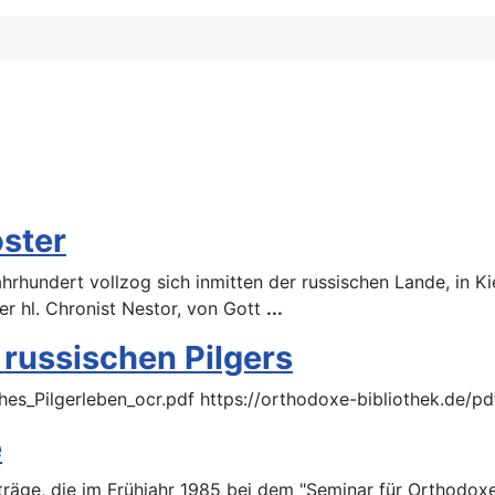
ster
hrhundert vollzog sich inmitten der russischen Lande, in K
r hl. Chronist Nestor, von Gott
...
 russischen Pilgers
hes_Pilgerleben_ocr.pdf https://orthodoxe-bibliothek.de/pd
e
räge, die im Frühjahr 1985 bei dem "Seminar für Orthodoxe L