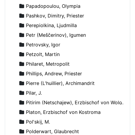
Papadopoulou, Olympia
Pashkov, Dimitry, Priester
Perepiolkina, Ljudmilla
Petr (Meščerinov), Igumen
Petrovsky, Igor
Petzolt, Martin
Philaret, Metropolit
Phillips, Andrew, Priester
Pierre (L'huillier), Archimandrit
Pilar, J.
Pitirim (Netschajew), Erzbischof von Wolokolamsk und Jurjew
Platon, Erzbischof von Kostroma
Pol'skij, M.
Polderwart, Glaubrecht