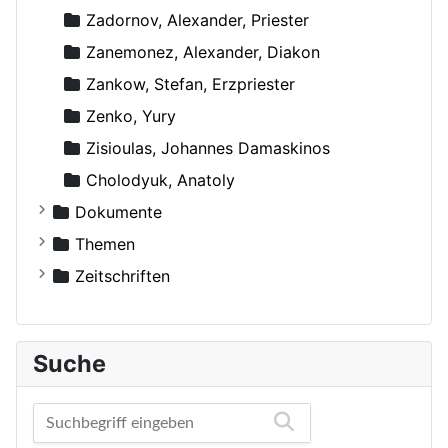
Zadornov, Alexander, Priester
Zanemonez, Alexander, Diakon
Zankow, Stefan, Erzpriester
Zenko, Yury
Zisioulas, Johannes Damaskinos
Сholodyuk, Anatoly
Dokumente
Russische Orthodoxe Kirche
Themen
Russische Orthodoxe Kirche im Ausland
Agiographie (Viten)
Zeitschriften
Anthropologie
Der Bote
Autokephale und autonome Kirchen
Der Frohbote
Suche
Beziehung und Ehe
DOM
Bibelwissenschaft
Orthodoxe Stimmen
Biographien
Orthodoxes Franken