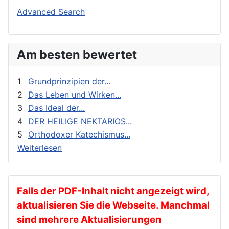
Buchbesprechungen und Nachrichten
Orthodoxie Heute
Advanced Search
Erziehung und Bildung
Orthodoxie in der Gegenwart
Exegese
Stimme der Orthodoxie
Am besten bewertet
Feste
Für Neophyten
1
Grundprinzipien der...
Geistliches Leben
2
Das Leben und Wirken...
3
Das Ideal der...
Geschichte
4
DER HEILIGE NEKTARIOS...
gnadenhafte Erscheinungen
5
Orthodoxer Katechismus...
Heilige
Weiterlesen
Heilige Väter
Ikonen
Kalender
Falls der PDF-Inhalt nicht angezeigt wird,
aktualisieren Sie die Webseite. Manchmal
Katechese
sind mehrere Aktualisierungen
Kinder und Jugendarbeit