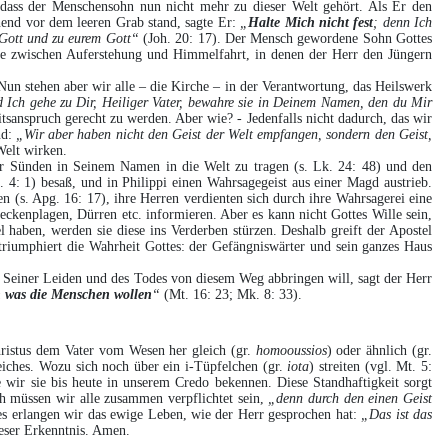
 dass der Menschensohn nun nicht mehr zu dieser Welt gehört. Als Er den
end vor dem leeren Grab stand, sagte Er:
„
Halte Mich nicht fest
; denn Ich
 Gott und zu eurem Gott“
(Joh. 20: 17). Der Mensch gewordene Sohn Gottes
age zwischen Auferstehung und Himmelfahrt, in denen der Herr den Jüngern
 Nun stehen aber wir alle – die Kirche – in der Verantwortung, das Heilswerk
nd Ich gehe zu Dir, Heiliger Vater, bewahre sie in Deinem Namen, den du Mir
itsanspruch gerecht zu werden. Aber wie? - Jedenfalls nicht dadurch, das wir
nd:
„Wir aber haben nicht den Geist der Welt empfangen, sondern den Geist,
Welt wirken.
er Sünden in Seinem Namen in die Welt zu tragen (s. Lk. 24: 48) und den
. 4: 1) besaß, und in Philippi einen Wahrsagegeist aus einer Magd austrieb.
n (s. Apg. 16: 17), ihre Herren verdienten sich durch ihre Wahrsagerei eine
ckenplagen, Dürren etc. informieren. Aber es kann nicht Gottes Wille sein,
haben, werden sie diese ins Verderben stürzen. Deshalb greift der Apostel
riumphiert die Wahrheit Gottes: der Gefängniswärter und sein ganzes Haus
ng Seiner Leiden und des Todes von diesem Weg abbringen will, sagt der Herr
rn was die Menschen wollen
“
(Mt. 16: 23; Mk. 8: 33).
hristus dem Vater vom Wesen her gleich (gr.
homooussios
) oder ähnlich (gr.
iches. Wozu sich noch über ein i-Tüpfelchen (gr.
iota
) streiten (vgl. Mt. 5:
wir sie bis heute in unserem Credo bekennen. Diese Standhaftigkeit sorgt
ch müssen wir alle zusammen verpflichtet sein,
„denn durch den einen Geist
es erlangen wir das ewige Leben, wie der Herr gesprochen hat:
„Das ist das
 dieser Erkenntnis. Amen.