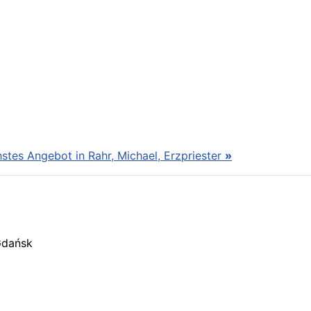
stes Angebot in Rahr, Michael, Erzpriester
»
Gdańsk