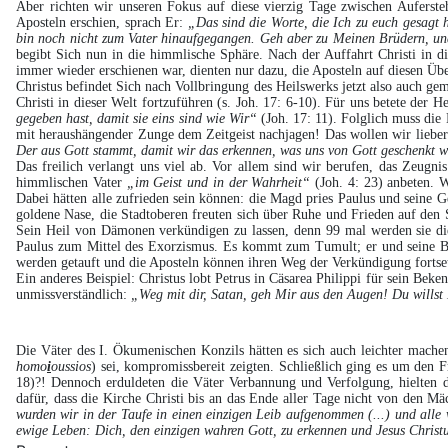
Aber richten wir unseren Fokus auf diese vierzig Tage zwischen Auferst
Aposteln erschien, sprach Er:
„Das sind die Worte, die Ich zu euch gesagt
bin noch nicht zum Vater hinaufgegangen. Geh aber zu Meinen Brüdern, un
begibt Sich nun in die himmlische Sphäre. Nach der Auffahrt Christi in 
immer wieder erschienen war, dienten nur dazu, die Aposteln auf diesen Üb
Christus befindet Sich nach Vollbringung des Heilswerks jetzt also auch gem
Christi in dieser Welt fortzuführen (s. Joh. 17: 6-10). Für uns betete der 
gegeben hast, damit sie eins sind wie Wir“
(Joh. 17: 11). Folglich muss die 
mit heraushängender Zunge dem Zeitgeist nachjagen! Das wollen wir lieber 
Der aus Gott stammt, damit wir das erkennen, was uns von Gott geschenkt 
Das freilich verlangt uns viel ab. Vor allem sind wir berufen, das Zeu
himmlischen Vater
„im Geist und in der Wahrheit“
(Joh. 4: 23) anbeten. 
Dabei hätten alle zufrieden sein können: die Magd pries Paulus und seine G
goldene Nase, die Stadtoberen freuten sich über Ruhe und Frieden auf den 
Sein Heil von Dämonen verkündigen zu lassen, denn 99 mal werden sie die 
Paulus zum Mittel des Exorzismus. Es kommt zum Tumult; er und seine Beg
werden getauft und die Aposteln können ihren Weg der Verkündigung fortse
Ein anderes Beispiel: Christus lobt Petrus in Cäsarea Philippi für sein Be
unmissverständlich:
„Weg mit dir, Satan, geh Mir aus den Augen! Du willst
Die Väter des I. Ökumenischen Konzils hätten es sich auch leichter mache
homo
i
oussios
) sei, kompromissbereit zeigten. Schließlich ging es um den
18)?! Dennoch erduldeten die Väter Verbannung und Verfolgung, hielten d
dafür, dass die Kirche Christi bis an das Ende aller Tage nicht von den 
wurden wir in der Taufe in einen einzigen Leib aufgenommen (...) und alle
ewige Leben: Dich, den einzigen wahren Gott, zu erkennen und Jesus Christ