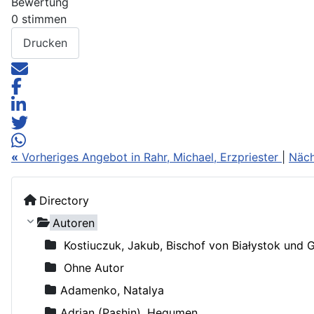
Bewertung
0 stimmen
Drucken
«
Vorheriges Angebot in Rahr, Michael, Erzpriester
|
Näch
Directory
Autoren
Kostiuczuk, Jakub, Bischof von Białystok und 
Ohne Autor
Adamenko, Natalya
Adrian (Pashin), Hegumen