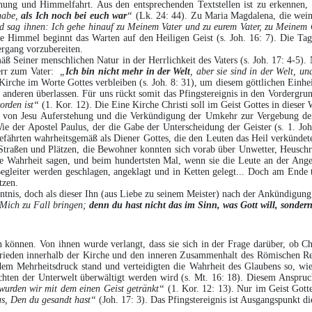
ehung und Himmelfahrt. Aus den entsprechenden Textstellen ist zu erkennen,
 habe,
als Ich noch bei euch war
“
(Lk. 24: 44). Zu Maria Magdalena, die wein
d sag ihnen: Ich gehe hinauf zu Meinem Vater und zu eurem Vater, zu Meinem
die Himmel beginnt das Warten auf den Heiligen Geist (s. Joh. 16: 7). Die T
ergang vorzubereiten.
äß Seiner menschlichen Natur in der Herrlichkeit des Vaters (s. Joh. 17: 4-5).
Herr zum Vater:
„
Ich bin nicht mehr in der Welt
, aber sie sind in der Welt, u
Kirche im Worte Gottes verbleiben (s. Joh. 8: 31), um diesem göttlichen Einhe
anderen überlassen. Für uns rückt somit das Pfingstereignis in den Vordergru
worden ist“
(1. Kor. 12). Die Eine Kirche Christi soll im Geist Gottes in dieser 
gnis von Jesu Auferstehung und die Verkündigung der Umkehr zur Vergebung d
Wie der Apostel Paulus, der die Gabe der Unterscheidung der Geister (s. 1. Joh
efährten wahrheitsgemäß als Diener Gottes, die den Leuten das Heil verkündete
Straßen und Plätzen, die Bewohner konnten sich vorab über Unwetter, Heuschre
Wahrheit sagen, und beim hundertsten Mal, wenn sie die Leute an der Angel 
leiter werden geschlagen, angeklagt und in Ketten gelegt... Doch am Ende t
tzen.
kenntnis, doch als dieser Ihn (aus Liebe zu seinem Meister) nach der Ankündigu
 Mich zu Fall bringen;
denn du hast nicht das im Sinn, was Gott will, sonde
n können. Von ihnen wurde verlangt, dass sie sich in der Frage darüber, ob C
 Frieden innerhalb der Kirche und den inneren Zusammenhalt des Römischen Re
em Mehrheitsdruck stand und verteidigten die Wahrheit des Glaubens so, wie 
Mächten der Unterwelt überwältigt werden wird (s. Mt. 16: 18). Diesem Anspru
 wurden wir mit dem einen Geist getränkt“
(1. Kor. 12: 13). Nur im Geist Gott
us, Den du gesandt hast“
(Joh. 17: 3). Das Pfingstereignis ist Ausgangspunkt