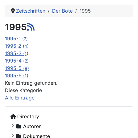
Zeitschriften
Der Bote
1995
1995
1995-1
(7)
1995-2
(4)
1995-3
(1)
1995-4
(2)
1995-5
(8)
1995-6
(1)
Kein Eintrag gefunden.
Diese Kategorie
Alle Einträge
Directory
Autoren
Kostiuczuk, Jakub, Bischof von Białystok und Gd
Dokumente